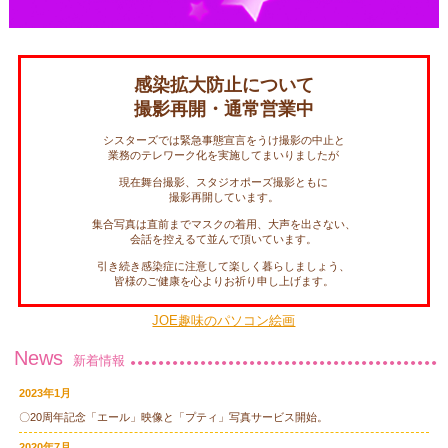
感染拡大防止について
撮影再開・通常営業中
シスターズでは緊急事態宣言をうけ撮影の中止と
業務のテレワーク化を実施してまいりましたが
現在舞台撮影、スタジオポーズ撮影ともに
撮影再開しています。
集合写真は直前までマスクの着用、大声を出さない、
会話を控えるて並んで頂いています。
引き続き感染症に注意して楽しく暮らしましょう、
皆様のご健康を心よりお祈り申し上げます。
JOE趣味のパソコン絵画
News
新着情報
2023年1月
〇20周年記念「エール」映像と「プティ」写真サービス開始。
2020年7月