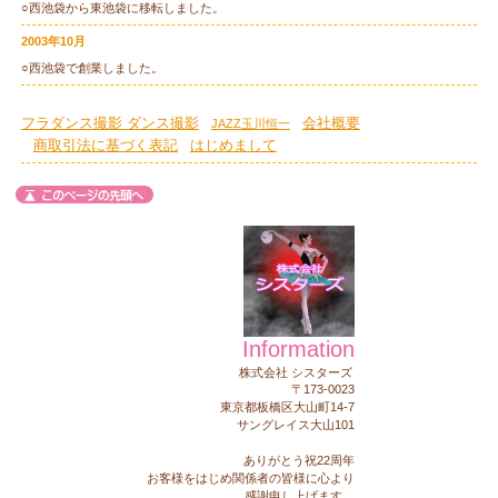
○西池袋から東池袋に移転しました。
2003年10月
○西池袋で創業しました。
フラダンス撮影
ダンス撮影
会社概要
JAZZ玉川恒一
商取引法に基づく表記
はじめまして
Information
株式会社 シスターズ
〒173-0023
東京都板橋区大山町14-7
サングレイス大山101
ありがとう祝22周年
お客様をはじめ関係者の皆様に心より
感謝申し上げます。